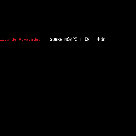
PT
|
EN
|
中文
SOBRE NÓS